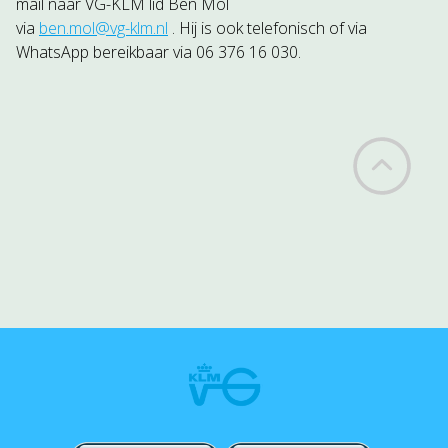
mail naar VG-KLM lid Ben Mol
via
ben.mol@vg-klm.nl
. Hij is ook telefonisch of via
WhatsApp bereikbaar via 06 376 16 030.